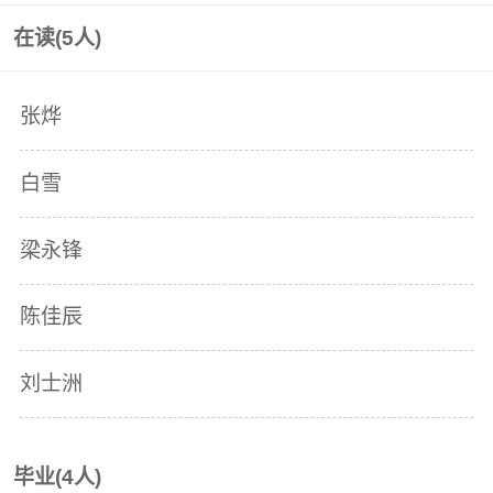
在读(
5
人)
张烨
白雪
梁永锋
陈佳辰
刘士洲
毕业(
4
人)