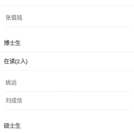
张倡铭
博士生
在读(
2
人)
姚远
刘成信
硕士生