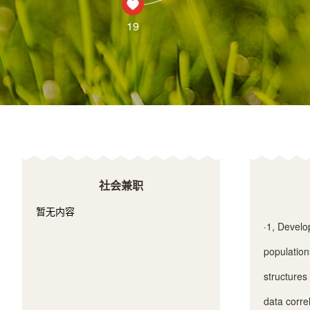
19
社会兼职
暂无内容
·
1, Develop
population
structures
data corre