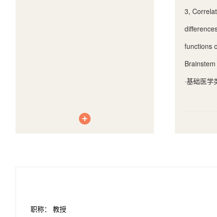
3, Correl
difference
functions o
Brainstem 
·
基础医学
职称： 教授