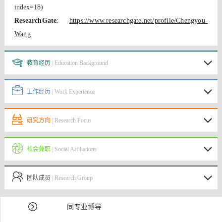
index=18)
ResearchGate
: 
https://www.researchgate.net/profile/Chengyou-
Wang
教育经历
| Education Background
工作经历
| Work Experience
研究方向
| Research Focus
社会兼职
| Social Affiliations
团队成员
| Research Group
同专业博导