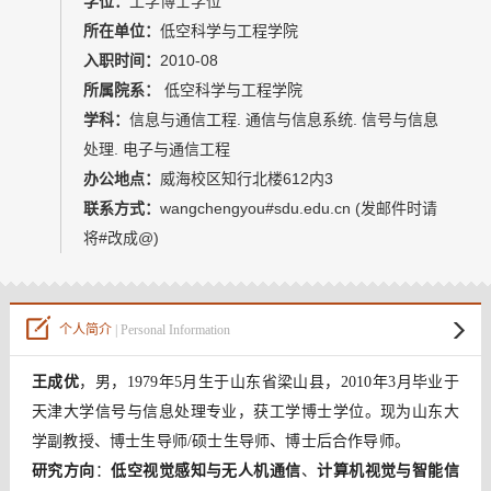
学位：
工学博士学位
我的相册
所在单位：
低空科学与工程学院
入职时间：
2010-08
所属院系：
低空科学与工程学院
学科：
信息与通信工程. 通信与信息系统. 信号与信息
处理. 电子与通信工程
办公地点：
威海校区知行北楼612内3
联系方式：
wangchengyou#sdu.edu.cn (发邮件时请
将#改成@)
个人简介
| Personal Information
王成优
，男，1979年5月生于山东省梁山县，2010年3月毕业于
天津大学信号与信息处理专业，获工学博士学位。现为山东大
学副教授、博士生导师/硕士生导师、博士后合作导师。
研究方向
：
低空视觉感知与无人机通信
、
计算机
视觉与智能信