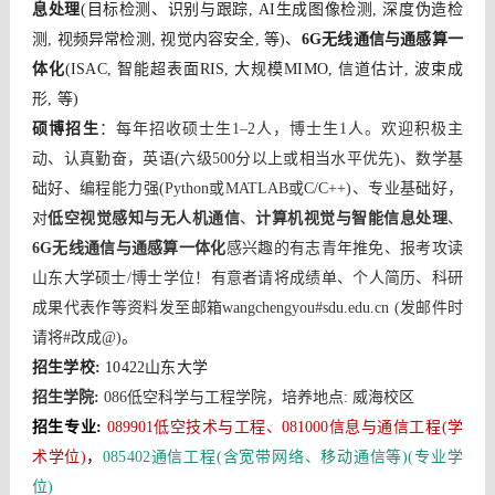
息处理
(目标检测、
识别与跟踪, 
AI生成图像检测, 深度伪造检
测, 视频异常检测, 视觉
内容安全, 等)、
6G无线通信与
通感算一
体化
(
ISAC, 
智能超表面RIS
,
 大规模MIMO
,
 信道估计
,
 波束成
形, 等)
硕博招生
：
每年招收硕士生1–2人，博士生1人。欢迎积极主
动、认真勤奋，英语(六级500分以上或相当水平优先)、数学基
础好、编程能力强(Python或
MATLAB或C/C++
)、专业基础好，
对
低空视觉感知与无人机通信
、
计算机视觉与智能信息处理
、
6G无线通信与
通感算一体化
感兴趣的有志青年推免、报考攻读
山东大学硕士/博士学位！有意者请将成绩单、个人简历、科研
成果代表作等资料发至邮箱wangchengyou#sdu.edu.cn (发邮件时
请将#改成@)
。
招生学校
:
 10422山东大学
招生学院
:
086低空科学与工程学院，培养地点: 威海校区
招生专业
:
089901低空技术与工程、
081000信息与通信工程
(学
术学位)
，
085402通信工程(含宽带网络、移动通信等)(专业学
位)