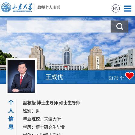
首页
互荣共进
科学研究
教学研究
王成优
5173
个
招生培养
个
副教授 博士生导师 硕士生导师
学生信息
人
性别：
男
信
毕业院校：
天津大学
荣誉获奖
息
学历：
博士研究生毕业