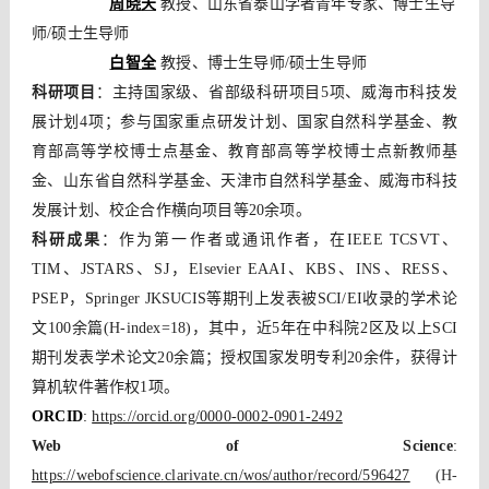
周晓天
教授、山东省泰山学者青年专家、
博士生导
师/硕士生导师
白智全
教授、博士生导师/硕士生导师
科研项目
：主持国家级、省部级科研项目5项、威海市科技发
展计划4项；参与国家重点研发计划、国家自然科学基金、教
育部高等学校博士点基金、教育部高等学校博士点新教师基
金、山东省自然科学基金、天津市自然科学基金、威海市科技
发展计划、校企合作横向项目等20余项。
科研成果
：作为第一作者或通讯作者，
在IEEE TCSVT、
TIM、JSTARS、SJ，Elsevier EAAI、KBS、INS、RESS、
PSEP，Springer JKSUCIS等期刊上发表被SCI/EI收录的学术论
文100余篇(H-index=18)
，其中，近5年在中科院2区及以上SCI
期刊发表学术论文20余篇；授权国家发明专利20余件，获得计
算机软件著作权1项。
ORCID
: 
https://orcid.org/0000-0002-0901-2492
Web of Science
: 
https://webofscience.clarivate.cn/wos/author/record/596427
(H-