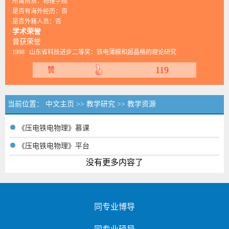
所属院系：物理学院
是否有海外经历：否
是否外籍人员：否
学术荣誉
曾获荣誉
1998 山东省科技进步二等奖：铁电薄膜和超晶格的理论研究
119
赞
当前位置：
中文主页
>>
教学研究
>>
教学资源
《压电铁电物理》慕课
《压电铁电物理》平台
没有更多内容了
同专业博导