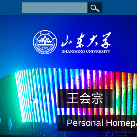
王会宗
Personal Homep