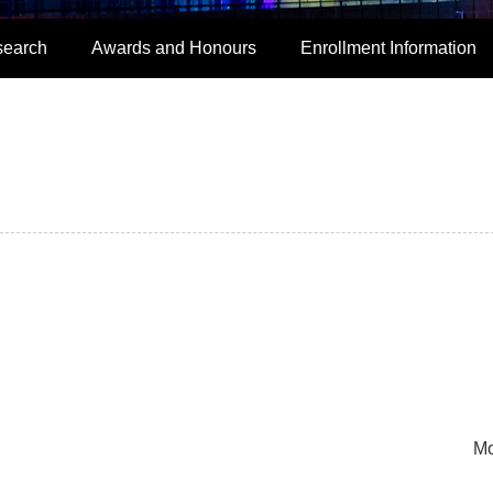
search
Awards and Honours
Enrollment Information
Mo