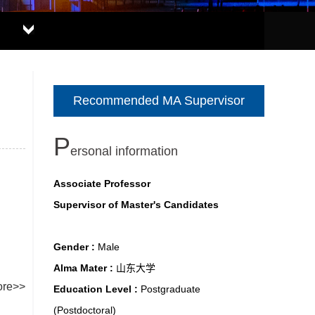
Recommended MA Supervisor
P
ersonal information
Associate Professor
Supervisor of Master's Candidates
Gender :
Male
Alma Mater :
山东大学
re>>
Education Level :
Postgraduate
(Postdoctoral)