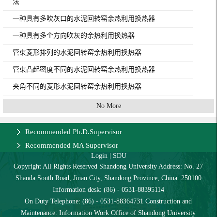
法
一种具有多吹灰口的水泥回转窑余热利用换热器
一种具有多个方向吹灰的余热利用换热器
管束菱形排列的水泥回转窑余热利用换热器
管束凸起密度不同的水泥回转窑余热利用换热器
夹角不同的菱形水泥回转窑余热利用换热器
No More
Recommended Ph.D.Supervisor
Recommended MA Supervisor
Login
|
SDU
Copyright All Rights Reserved Shandong University Address: No. 27
Shanda South Road, Jinan City, Shandong Province, China: 250100
Information desk: (86) - 0531-88395114
On Duty Telephone: (86) - 0531-88364731 Construction and
Maintenance: Information Work Office of Shandong University