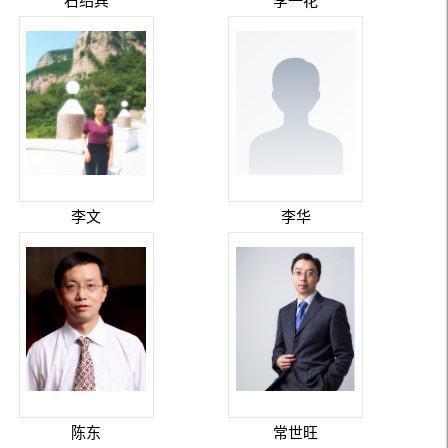
石绍宾
李一花
李文
李华
陈东
常世旺