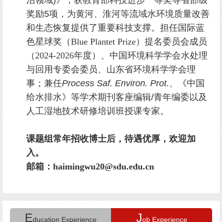
治领域
)
》，获教育部科技进步一等奖等省部级
奖励
5
项，为黄河、淮河等流域水环境质量改善
和生态恢复提供了重要科技支撑。担任国际蓝
色星球奖（Blue Plantet Prize）提名委员会成员
（2024-2026年度）、
中国环境科学学会
水处理
与回用专委会委员、山东省环境科学学会理
事；兼任
Process Saf. Environ. Prot.
、《中国
给水排水》等
学术期刊客座编辑
/
青年编委以及
人工湿地技术研修培训班
授课专家
。
课题组常年招收博士后，待遇优厚，欢迎加
入。
邮箱：haimingwu20@sdu.edu.cn
E
J
ducation Experience
ob Experience