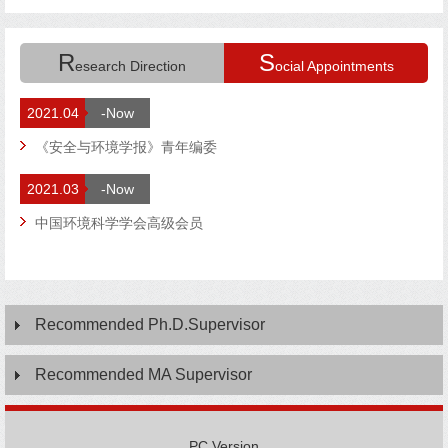
R
S
esearch Direction
ocial Appointments
2021.04
-Now
《安全与环境学报》青年编委
2021.03
-Now
中国环境科学学会高级会员
Recommended Ph.D.Supervisor
Recommended MA Supervisor
PC Version