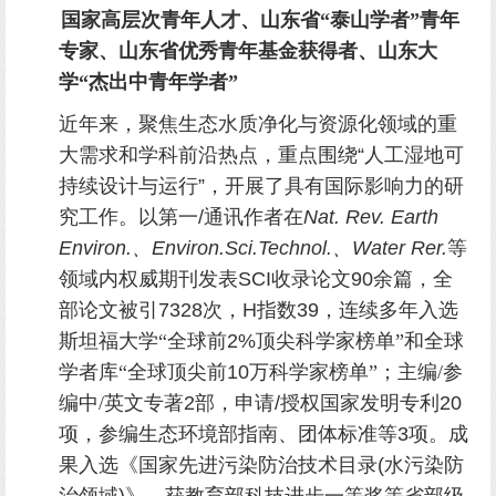
国家高层次青年人才、山东省“泰山学者”青年
专家、山东省优秀青年基金获得者、山东大
学
“杰出中青年学者”
近年来，聚焦生态水质净化与资源化领域的重
大需求和学科前沿热点，重点围绕
“
人工湿地可
持续设计与运行
”
，开展了具有国际影响力的研
究工作。以第一
/
通讯作者在
Nat. Rev. Earth
Environ.
、
Environ.Sci.Technol.
、
Water Rer.
等
领域内权威期刊发表
SCI
收录论文
90
余篇，全
部论文被引
7328
次，
H
指数
39
，连续多年入选
斯坦福大学
“
全球前2%顶尖科学家榜单
”
和全球
学者库
“
全球顶尖前
10
万科学家
榜单
”
；主编/
参
编
中/英文专著
2
部，申请
/
授权国家发明专利
20
项，参编生态环境部指南、团体标准等
3
项。成
果入选《国家先进污染防治技术目录
(
水污染防