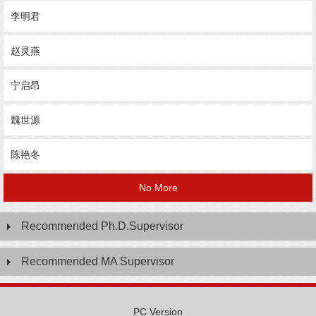
李明君
赵灵燕
宁启昂
魏世源
陈艳冬
No More
Recommended Ph.D.Supervisor
Recommended MA Supervisor
PC Version