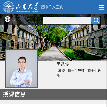
吴选俊
教授 博士生导师 硕士生导
师
授课信息