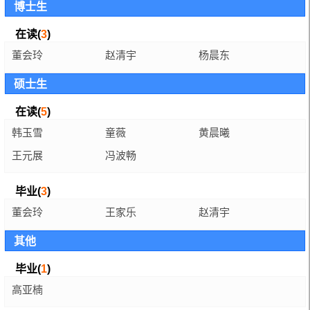
博士生
在读(
3
)
董会玲
赵清宇
杨晨东
硕士生
在读(
5
)
韩玉雪
童薇
黄晨曦
王元展
冯波畅
毕业(
3
)
董会玲
王家乐
赵清宇
其他
毕业(
1
)
高亚楠