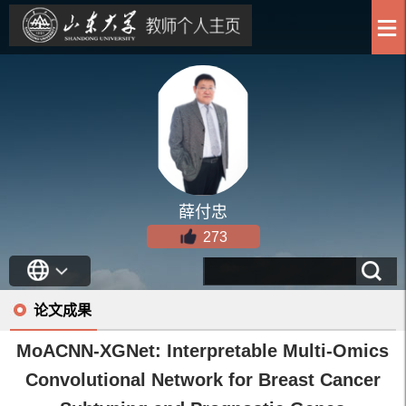
薛付忠
273
论文成果
MoACNN-XGNet: Interpretable Multi-Omics
Convolutional Network for Breast Cancer