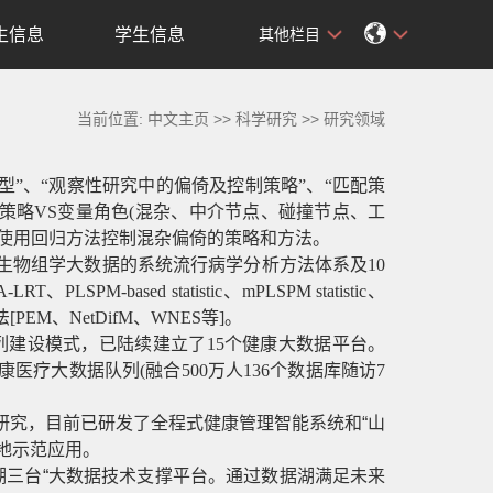
生信息
学生信息
其他栏目
当前位置:
中文主页
>>
科学研究
>>
研究领域
模型”、“观察性研究中的偏倚及控制策略”、“匹配策
杂策略VS变量角色(混杂、中介节点、碰撞节点、工
套使用回归方法控制混杂偏倚的策略和方法。
生物组学大数据的系统流行病学分析方法体系及10
-based statistic、mPLSPM statistic、
M、NetDifM、WNES等]。
队列建设模式，已陆续建立了15个健康大数据平台。
医疗大数据队列(融合500万人136个数据库随访7
系研究，目前已研发了全程式健康管理智能系统和
“山
等地示范应用。
三台“
大数据技术支撑平台
。
通过数据湖满足未来