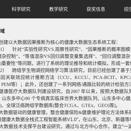
科学研究
教学研究
获奖信息
招
域
.创建以大数据因果推断为核心的健康大数据生态系统工程：
1）
针对“实验性研究VS.观察性研究”、“因果推断的概率图
混杂控制”、“等值混杂VS回归调整变量集选择”、“回归调整混
)重要性”等问题，进行了系统的理论推导和统计模拟，形成一
2）
跨组学生物调控网络学习算法研究，目前已经创建了基于
关联效应统计推断方法（CCU、KCCU、PCA-BCIT、KPCA-LRT、PLSPM
S、PEM等）；此外，还创建了一系列网络/通路比较的统计检验方法[PE
.健康医疗大数据队列建设研究，自2007 年以来，按照大数据
，山东多中心90 个专病真实临床世界大数据队列、山东多中心健康
)、全球泛癌跨组学数据库(整合TCGA、GTEx、GEO)等]。
.大数据驱动的健康管理，整合健康保险&健康维护理论方法体
链健康大数据全栈式工程智能系统V1.0”，在山东、北京、新疆
.大数据技术支撑平台建设研究，通过与北方中心合作，建立“一湖