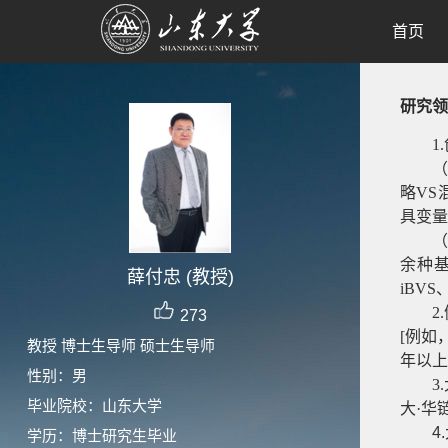
首页
研究领
1
（
略VS
具变量
（
余种基因
薛付忠 (教授)
iBV
2
273
[例如
教授 博士生导师 硕士生导师
年以上
性别：男
3
毕业院校：山东大学
大
·
华
4
学历：博士研究生毕业