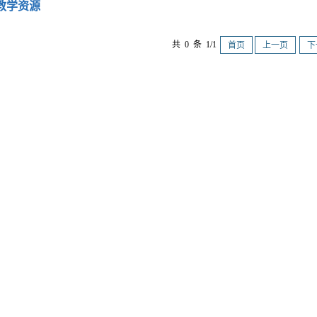
教学资源
共 0 条 1/1
首页
上一页
下