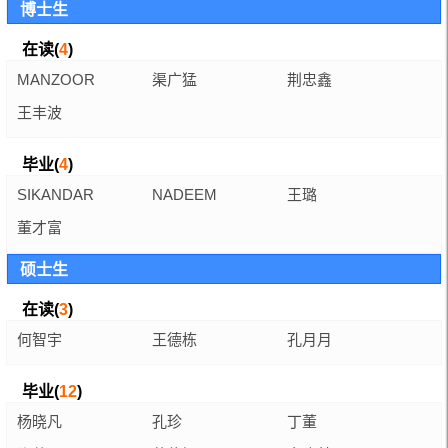
博士生
在读(
4
)
MANZOOR
渠广猛
荆忠鑫
AHMAD
王丰波
毕业(
4
)
SIKANDAR
NADEEM
王璐
IQBAL
HUSSAIN
董才富
硕士生
在读(
3
)
何智宇
王德栋
孔月月
毕业(
12
)
杨晓凡
孔珍
丁董