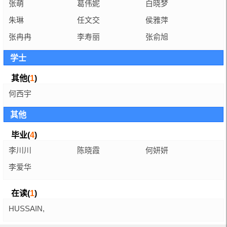
张萌
葛伟妮
白晓梦
朱琳
任文交
侯雅萍
张冉冉
李寿丽
张俞旭
学士
其他(
1
)
何西宇
其他
毕业(
4
)
李川川
陈晓霞
何妍妍
李爱华
在读(
1
)
HUSSAIN,
NADEEM