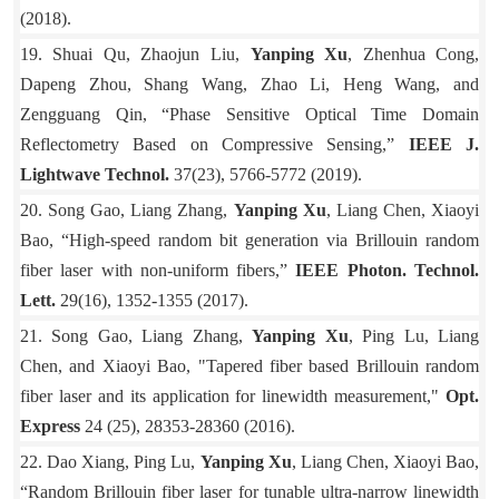
(2018).
19. Shuai Qu, Zhaojun Liu,
Yanping Xu
, Zhenhua Cong,
Dapeng Zhou, Shang Wang, Zhao Li, Heng Wang, and
Zengguang Qin, “Phase Sensitive Optical Time Domain
Reflectometry Based on Compressive Sensing,”
IEEE J.
Lightwave Technol.
37(23), 5766-5772 (2019).
20. Song Gao, Liang Zhang,
Yanping Xu
, Liang Chen, Xiaoyi
Bao, “High-speed random bit generation via Brillouin random
fiber laser with non-uniform fibers,”
IEEE Photon. Technol.
Lett.
29(16), 1352-1355 (2017).
21. Song Gao, Liang Zhang,
Yanping Xu
, Ping Lu, Liang
Chen, and Xiaoyi Bao, "Tapered fiber based Brillouin random
fiber laser and its application for linewidth measurement,"
Opt.
Express
24 (25), 28353-28360 (2016).
22. Dao Xiang, Ping Lu,
Yanping Xu
, Liang Chen, Xiaoyi Bao,
“Random Brillouin fiber laser for tunable ultra-narrow linewidth