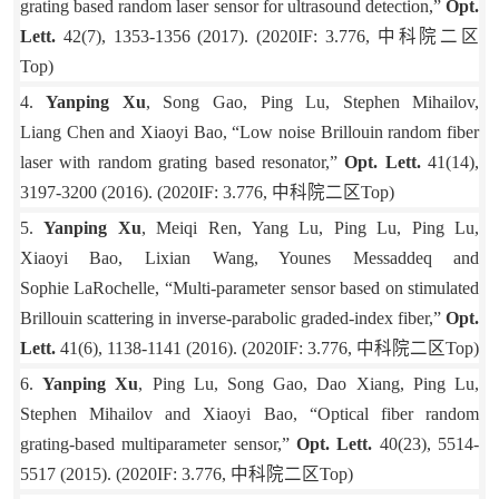
grating based random laser sensor for ultrasound detection,”
Opt.
Lett.
42(7), 1353-1356 (2017).
(2020IF: 3.776,
中科院二区
Top)
4.
Yanping Xu
, Song Gao, Ping Lu, Stephen Mihailov,
Liang Chen and Xiaoyi Bao, “Low noise Brillouin random fiber
laser with random grating based resonator,”
Opt. Lett.
41(14),
3197-3200 (2016).
(2020IF: 3.776,
中科院二区
Top)
5.
Yanping Xu
, Meiqi Ren, Yang Lu, Ping Lu, Ping Lu,
Xiaoyi Bao, Lixian Wang, Younes Messaddeq and
Sophie LaRochelle, “Multi-parameter sensor based on stimulated
Brillouin scattering in inverse-parabolic graded-index fiber,”
Opt.
Lett.
41(6), 1138-1141 (2016).
(2020IF: 3.776,
中科院二区
Top)
6.
Yanping Xu
, Ping Lu, Song Gao, Dao Xiang, Ping Lu,
Stephen Mihailov and Xiaoyi Bao, “Optical fiber random
grating-based multiparameter sensor,”
Opt. Lett.
40(23), 5514-
5517 (2015).
(2020IF: 3.776,
中科院二区
Top)