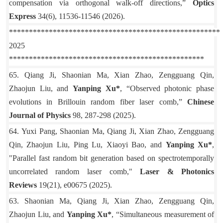
compensation via orthogonal walk-off directions
,”
Optics
Express
34(6), 11536-11546 (2026).
*****************************************************
2025
*************************************************
65.
Qiang Ji, Shaonian Ma, Xian Zhao, Zengguang Qin,
Zhaojun Liu, and
Yanping Xu*
, “Observed photonic phase
evolutions in Brillouin random fiber laser comb,”
Chinese
Journal of Physics
98, 287-298 (2025).
64.
Yuxi Pang, Shaonian Ma,
Qiang Ji,
Xian Zhao, Zengguang
Qin, Zhaojun Liu, Ping Lu, Xiaoyi Bao, and
Yanping Xu*
,
"Parallel fast random bit generation based on spectrotemporally
uncorrelated random laser comb,"
Laser & Photonics
Reviews
19(21), e00675 (2025).
63.
Shaonian Ma, Qiang Ji, Xian Zhao, Zengguang Qin,
Zhaojun Liu, and
Yanping Xu*
, “Simultaneous measurement of