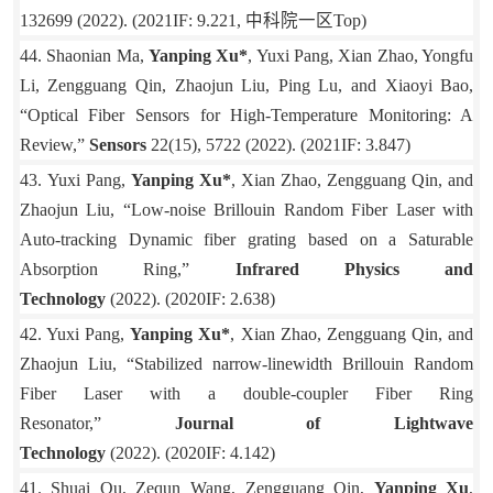
132699 (2022). (2021IF: 9.221,
中科院一区
Top)
44. Shaonian Ma,
Yanping Xu*
, Yuxi Pang, Xian Zhao, Yongfu
Li, Zengguang Qin, Zhaojun Liu, Ping Lu, and Xiaoyi Bao,
“Optical Fiber Sensors for High-Temperature Monitoring: A
Review,”
Sensors
22(15), 5722 (2022). (2021IF: 3.847)
43. Yuxi Pang,
Yanping Xu*
, Xian Zhao, Zengguang Qin, and
Zhaojun Liu, “Low-noise Brillouin Random Fiber Laser with
Auto-tracking Dynamic fiber grating based on a Saturable
Absorption Ring,”
Infrared Physics and
Technology
(2022). (2020IF: 2.638)
42. Yuxi Pang,
Yanping Xu*
, Xian Zhao, Zengguang Qin, and
Zhaojun Liu, “Stabilized narrow-linewidth Brillouin Random
Fiber Laser with a double-coupler Fiber Ring
Resonator,”
Journal of Lightwave
Technology
(2022). (2020IF: 4.142)
41. Shuai Qu, Zequn Wang, Zengguang Qin,
Yanping Xu
,