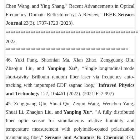
Chen Wang, and Ying Shang," Recent Advancements in Optical
Frequency Domain Reflectometry: A Review,"
IEEE Sensors
Journal
23(3), 1707-1723 (2023).
*****************************************************
2022
*************************************************
46. Yuxi Pang, Shaonian Ma, Xian Zhao, Zengguang Qin,
Zhaojun Liu, and
Yanping Xu*
, “Single-longitudinal-mode
short-cavity Brillouin random fiber laser via frequency auto-
tracking with unpumped-EDF sagnac loop,”
Infrared Physics
and Technology
127, 104461 (2022). (2021IF: 2.997)
45. Zengguang Qin, Shuai Qu, Zequn Wang, Wenchen Yang,
Shuai Li, Zhaojun Liu, and
Yanping Xu*
, "A fully distributed
fiber optic sensor for simultaneous relative humidity and
temperature measurement with polyimide-coated polarization
maintaining fiber,"
Sensors and Actuators B: Chemical
373,