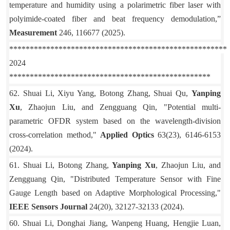
temperature and humidity using a polarimetric fiber laser with
polyimide-coated fiber and beat frequency demodulation,”
Measurement
246, 116677 (2025).
*****************************************************
2024
*************************************************
62. Shuai Li, Xiyu Yang, Botong Zhang, Shuai Qu,
Yanping
Xu
, Zhaojun Liu, and Zengguang Qin, "Potential multi-
parametric OFDR system based on the wavelength-division
cross-correlation method,"
Applied Optics
63(23), 6146-6153
(2024).
61. Shuai Li, Botong Zhang,
Yanping Xu
, Zhaojun Liu, and
Zengguang Qin, "Distributed Temperature Sensor with Fine
Gauge Length based on Adaptive Morphological Processing,"
IEEE Sensors Journal
24(20), 32127-32133 (2024).
60. Shuai Li, Donghai Jiang, Wanpeng Huang, Hengjie Luan,