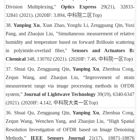
Division Multiplexing,"
Optics Express
29
(21), 32833-
32841
(2021). (2020IF: 3.894,
中科院二区
Top)
38.
Yanping Xu
, Xian Zhao, Yongfu Li, Zengguang Qin, Yuxi
Pang, and Zhaojun Liu, "Simultaneous measurement of relative
humidity and temperature based on forward Brillouin scattering
in polyimide-overlaid fiber,"
Sensors and Actuators B:
Chemical
348, 130702 (2021). (2020IF: 7.46,
中科院一区
Top)
37. Shuai Qu, Zengguang Qin,
Yanping Xu
, Zhenhua Cong,
Zequn Wang, and Zhaojun Liu, “Improvement of strain
measurement range via image processing methods in OFDR
system,”
Journal of Lightwave Technology
39(19), 6340-6347
(2021). (2020IF: 4.142,
中科院大类一区
Top)
36. Shuai Qu, Zengguang Qin,
Yanping Xu
, Zhenhua Cong,
Zequn Wang, Wenchen Yang, and Zhaojun Liu, “High Spatial
Resolution Investigation of OFDR based on Image Denoising
Methods,”
IEEE Sensors Journal
21(17), 18871-18876