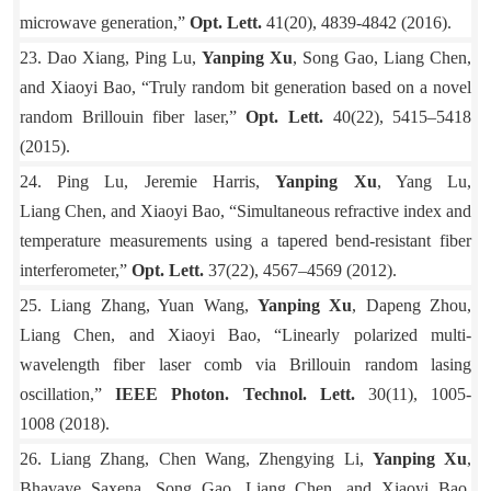
microwave generation,”
Opt. Lett.
41(20), 4839-4842 (2016).
23. Dao Xiang, Ping Lu,
Yanping Xu
, Song Gao, Liang Chen,
and Xiaoyi Bao, “Truly random bit generation based on a novel
random Brillouin fiber laser,”
Opt. Lett.
40(22), 5415–5418
(2015).
24. Ping Lu, Jeremie Harris,
Yanping Xu
, Yang Lu,
Liang Chen, and Xiaoyi Bao, “Simultaneous refractive index and
temperature measurements using a tapered bend-resistant fiber
interferometer,”
Opt. Lett.
37(22), 4567–4569 (2012).
25. Liang Zhang, Yuan Wang,
Yanping Xu
, Dapeng Zhou,
Liang Chen, and Xiaoyi Bao, “Linearly polarized multi-
wavelength fiber laser comb via Brillouin random lasing
oscillation,”
IEEE Photon. Technol. Lett.
30(11), 1005-
1008 (2018).
26. Liang Zhang, Chen Wang, Zhengying Li,
Yanping Xu
,
Bhavaye Saxena, Song Gao, Liang Chen, and Xiaoyi Bao,