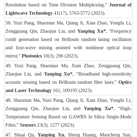
Resolution based on Time Division Multiplexing,”
Journal of
Lightwave Technology
41(17), 5763-5772 (2023).
50. Yuxi Pang, Shaonian Ma, Qiang Ji, Xian Zhao, Yongfu Li,
Zengguang Qin, Zhaojun Liu, and
Yanping Xu*
, “Frequency
comb generation based on Brillouin random lasing oscillation
and four-wave mixing assisted with nonlinear optical loop
mirror,”
Photonics
10(3), 296 (2023).
49. Yuxi Pang, Shaonian Ma, Xian Zhao, Zengguang Qin,
Zhaojun Liu, and
Yanping Xu*
, “Broadband high-sensitivity
acoustic sensing based on Brillouin random fiber laser,”
Optics
and Laser Technology
161, 109195 (2023).
48. Shaonian Ma, Yuxi Pang, Qiang Ji, Xian Zhao, Yongfu Li,
Zengguang Qin, Zhaojun Liu, and
Yanping Xu*
, “High-
Temperature Sensing Based on GAWBS In Silica Single-Mode
Fiber,”
Sensors
23(3), 1277 (2023).
47. Shuai Qu,
Yanping Xu
, Sheng Huang, Maocheng Sun,