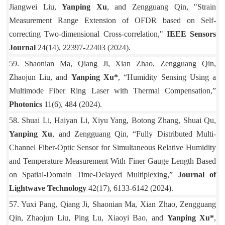
Jiangwei Liu,
Yanping Xu
, and Zengguang Qin, "Strain
Measurement Range Extension of OFDR based on Self-
correcting Two-dimensional Cross-correlation,"
IEEE Sensors
Journal
24(14), 22397-22403 (2024).
59. Shaonian Ma, Qiang Ji, Xian Zhao, Zengguang Qin,
Zhaojun Liu, and
Yanping Xu*
, “Humidity Sensing Using a
Multimode Fiber Ring Laser with Thermal Compensation,”
Photonics
11(6), 484 (2024).
58. Shuai Li, Haiyan Li, Xiyu Yang, Botong Zhang, Shuai Qu,
Yanping Xu
, and Zengguang Qin, “Fully Distributed Multi-
Channel Fiber-Optic Sensor for Simultaneous Relative Humidity
and Temperature Measurement With Finer Gauge Length Based
on Spatial-Domain Time-Delayed Multiplexing,”
Journal of
Lightwave Technology
42(17), 6133-6142 (2024).
57. Yuxi Pang, Qiang Ji, Shaonian Ma, Xian Zhao, Zengguang
Qin, Zhaojun Liu, Ping Lu, Xiaoyi Bao, and
Yanping Xu*
,