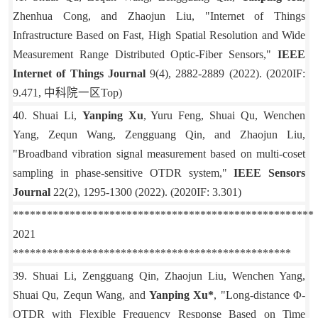
Zhenhua Cong, and Zhaojun Liu, "Internet of Things
Infrastructure Based on Fast, High Spatial Resolution and Wide
Measurement Range Distributed Optic-Fiber Sensors,"
IEEE
Internet of Things Journal
9(4), 2882-2889 (2022). (2020IF:
9.471,
中科院一区
Top)
40. Shuai Li,
Yanping Xu
, Yuru Feng, Shuai Qu, Wenchen
Yang, Zequn Wang, Zengguang Qin, and Zhaojun Liu,
"Broadband vibration signal measurement based on multi-coset
sampling in phase-sensitive OTDR system,"
IEEE Sensors
Journal
22(2), 1295-1300 (2022). (2020IF: 3.301)
*****************************************************
2021
*************************************************
39. Shuai Li, Zengguang Qin, Zhaojun Liu, Wenchen Yang,
Shuai Qu, Zequn Wang, and
Yanping Xu*
, "Long-distance Φ-
OTDR with Flexible Frequency Response Based on Time