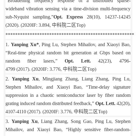
“Broadening frequency response of a distributed sparse-
wideband vibration sensing via a time-division multi-frequency
sub-Nyquist sampling,”
Opt. Express
28(10), 14237-14245
(2020). (2020IF: 3.894,
中科院二区
Top)
*****************************************************
1.
Yanping Xu*
, Ping Lu, Stephen Mihailov, and Xiaoyi Bao,
“Real-time physical random bit generation at Gbps based on
random fiber lasers,”
Opt. Lett.
42(23), 4796-
4799 (2017).
(2020IF: 3.776,
中科院二区
Top)
2.
Yanping Xu
, Mingjiang Zhang, Liang Zhang, Ping Lu,
Stephen Mihailov, and Xiaoyi Bao, “Time-delay signature
suppression in a chaotic semiconductor laser by fiber random
grating induced random distributed feedback,”
Opt. Lett.
42(20),
4107-4110 (2017).
(2020IF: 3.776,
中科院二区
Top)
3.
Yanping Xu
, Liang Zhang, Song Gao, Ping Lu, Stephen
Mihailov, and Xiaoyi Bao, “Highly sensitive fiber-random-