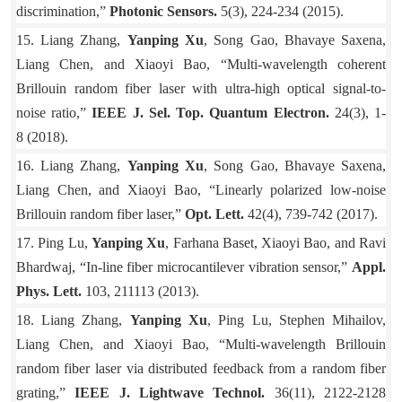
discrimination,”
Photonic Sensors.
5(3), 224-234 (2015).
15. Liang Zhang,
Yanping Xu
, Song Gao, Bhavaye Saxena,
Liang Chen, and Xiaoyi Bao, “Multi-wavelength coherent
Brillouin random fiber laser with ultra-high optical signal-to-
noise ratio,”
IEEE J. Sel. Top. Quantum Electron.
24(3), 1-
8 (2018).
16. Liang Zhang,
Yanping Xu
, Song Gao, Bhavaye Saxena,
Liang Chen, and Xiaoyi Bao, “Linearly polarized low-noise
Brillouin random fiber laser,”
Opt. Lett.
42(4), 739-742 (2017).
17. Ping Lu,
Yanping Xu
, Farhana Baset, Xiaoyi Bao, and Ravi
Bhardwaj, “In-line fiber microcantilever vibration sensor,”
Appl.
Phys. Lett.
103, 211113 (2013).
18. Liang Zhang,
Yanping Xu
, Ping Lu, Stephen Mihailov,
Liang Chen, and Xiaoyi Bao, “Multi-wavelength Brillouin
random fiber laser via distributed feedback from a random fiber
grating,”
IEEE J. Lightwave Technol.
36(11), 2122-2128