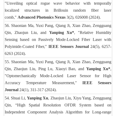
"Unveiling optical rogue wave behavior with temporally
localized structures in Brillouin random fiber laser
comb,"
Advanced Photonics Nexus
3(2), 026008 (2024).
56. Shaonian Ma, Yuxi Pang, Qiang Ji, Xian Zhao, Zengguang
Qin, Zhaojun Liu, and
Yanping Xu*
, "Relative Humidity
Sensing based on Passively Mode-Locked Fiber Laser with
Polyimide-Coated Fiber,"
IEEE Sensors Journal
24(5), 6257-
6263 (2024).
55. Shaonian Ma, Yuxi Pang, Qiang Ji, Xian Zhao, Zengguang
Qin, Zhaojun Liu, Ping Lu, Xiaoyi Bao, and
Yanping Xu*
,
"Optomechanically Mode-Locked Laser Sensor for High
Accuracy Temperature Measurement,"
IEEE Sensors
Journal
24(1), 311-317 (2024).
54. Shuai Li,
Yanping Xu
, Zhaojun Liu, Xiyu Yang, Zengguang
Qin, “High Spatial Resolution OFDR System based on
Independent Component Analysis Algorithm for Long-range