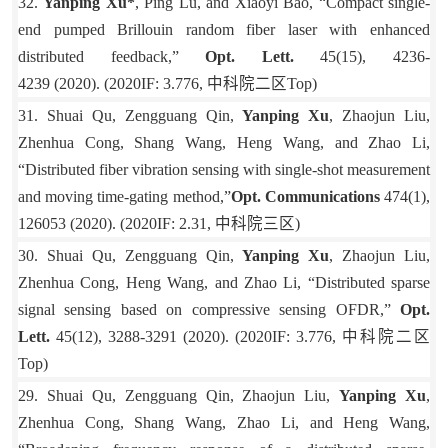
32.
Yanping Xu*
, Ping Lu, and Xiaoyi Bao, “Compact single-
end pumped Brillouin random fiber laser with enhanced
distributed feedback,”
Opt. Lett.
45(15), 4236-
4239 (2020). (2020IF: 3.776,
中科院二区
Top)
31. Shuai Qu, Zengguang Qin,
Yanping Xu
, Zhaojun Liu,
Zhenhua Cong, Shang Wang, Heng Wang, and Zhao Li,
“Distributed fiber vibration sensing with single-shot measurement
and moving time-gating method,”
Opt. Communications
474(1),
126053 (2020). (2020IF: 2.31,
中科院三区
)
30. Shuai Qu, Zengguang Qin,
Yanping Xu
, Zhaojun Liu,
Zhenhua Cong, Heng Wang, and Zhao Li, “Distributed sparse
signal sensing based on compressive sensing OFDR,”
Opt.
Lett.
45(12), 3288-3291 (2020). (2020IF: 3.776,
中科院二区
Top)
29. Shuai Qu, Zengguang Qin, Zhaojun Liu,
Yanping Xu
,
Zhenhua Cong, Shang Wang, Zhao Li, and Heng Wang,