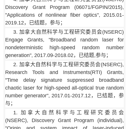
Discovery Grant Program (06071/FGPIN/2015),
"Applications of nonlinear fiber optics", 2015.01-
2019.12，已结题，参与；
3. 加拿大自然科学与工程研究委员会(NSERC)
Engage Grants, "Broadband random laser for
nondeterministic high-speed random number
generation", 2017.09-2018.02，已结题,参与；
2. 加拿大自然科学与工程研究委员会(NSERC),
Research Tools and Instruments(RTI) Grants,
"Time delay signature suppressed broadband
chaotic laser for high-speed all-optical true random
number generator", 2017.01-2017.12，已结题，参
与；
1. 加拿大自然科学与工程研究委员会
(NSERC), Discovery Grant Program (individual),
"Origin and system impact of laser-induced