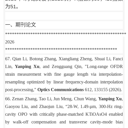
为51
。
一、期刊论文
*****************************************************
2026
*************************************************
67.
Qian Li, Botong Zhang, Xiangliang Zheng, Shuai Li, Fanci
Lin,
Yanping Xu
, and Zengguang Qin, "Long-range OFDR
strain measurement with fine gauge length via interpolation-
resampling optimized by linear frequency-domain interpolation
post-processing,"
Optics Communications
612, 133155 (2026).
66. Zenan Zhang, Tao Li, Jun Meng, Chun Wang,
Yanping Xu
,
Gaoyou Liu, and Zhaojun Liu,
“
28-W, 1.49-µm, 300-Hz ring-
cavity OPO with critically phase-matched KTiOAsO4 enabled
by walk-off compensation and transverse cavity-mode bias