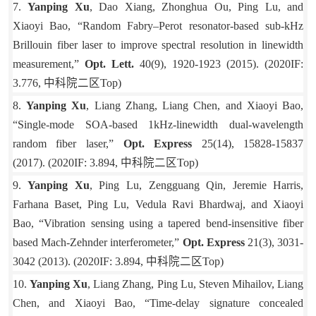
7.
Yanping Xu
, Dao Xiang, Zhonghua Ou, Ping Lu, and
Xiaoyi Bao, “Random Fabry–Perot resonator-based sub-kHz
Brillouin fiber laser to improve spectral resolution in linewidth
measurement,”
Opt. Lett.
40(9), 1920-1923 (2015).
(2020IF:
3.776,
中科院二区
Top)
8.
Yanping Xu
, Liang Zhang, Liang Chen, and Xiaoyi Bao,
“Single-mode SOA-based 1kHz-linewidth dual-wavelength
random fiber laser,”
Opt. Express
25(14), 15828-15837
(2017).
(2020IF: 3.894,
中科院二区
Top)
9.
Yanping Xu
, Ping Lu, Zengguang Qin, Jeremie Harris,
Farhana Baset, Ping Lu, Vedula Ravi Bhardwaj, and Xiaoyi
Bao, “Vibration sensing using a tapered bend-insensitive fiber
based Mach-Zehnder interferometer,”
Opt. Express
21(3), 3031-
3042 (2013).
(2020IF: 3.894,
中科院二区
Top)
10.
Yanping Xu
, Liang Zhang, Ping Lu, Steven Mihailov, Liang
Chen, and Xiaoyi Bao, “Time-delay signature concealed