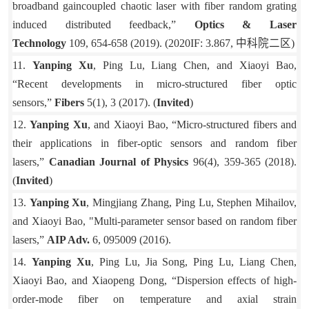
broadband gaincoupled chaotic laser with fiber random grating
induced distributed feedback,”
Optics & Laser
Technology
109, 654-658 (2019).
(2020IF: 3.867,
中科院二区
)
11.
Yanping Xu
, Ping Lu, Liang Chen, and Xiaoyi Bao,
“Recent developments in micro-structured fiber optic
sensors,”
Fibers
5(1), 3 (2017). (
Invited
)
12.
Yanping Xu
, and Xiaoyi Bao, “Micro-structured fibers and
their applications in fiber-optic sensors and random fiber
lasers,”
Canadian Journal of Physics
96(4), 359-365 (2018).
(
Invited
)
13.
Yanping Xu
, Mingjiang Zhang, Ping Lu, Stephen Mihailov,
and Xiaoyi Bao, "Multi-parameter sensor based on random fiber
lasers,”
AIP Adv.
6, 095009 (2016).
14.
Yanping Xu
, Ping Lu, Jia Song, Ping Lu, Liang Chen,
Xiaoyi Bao, and Xiaopeng Dong, “Dispersion effects of high-
order-mode fiber on temperature and axial strain