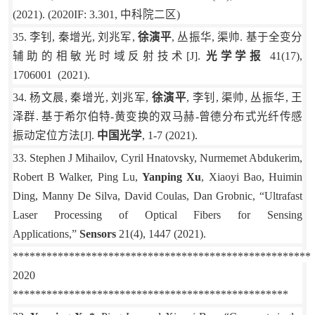
(2021). (2020IF: 3.301,
中科院二区
)
35.
李钊
,
秦增光
,
刘兆军
,
徐演平
,
丛振华
,
渠帅
.
基于全变分
辅助的相敏光时域反射技术
[J].
光学学报
41(17),
1706001 (2021).
34.
杨文晨
,
秦增光
,
刘兆军
,
徐演平
,
李钊
,
渠帅
,
丛振华
,
王
泽群
.
基于希尔伯特
-
黄变换的双马赫
-
曾德分布式光纤传感
振动定位方法
[J].
中国光学
, 1-7 (2021).
33. Stephen J Mihailov, Cyril Hnatovsky, Nurmemet Abdukerim,
Robert B Walker, Ping Lu,
Yanping Xu
, Xiaoyi Bao, Huimin
Ding, Manny De Silva, David Coulas, Dan Grobnic, “Ultrafast
Laser Processing of Optical Fibers for Sensing
Applications,”
Sensors
21(4), 1447 (2021).
*****************************************************
2020
*************************************************