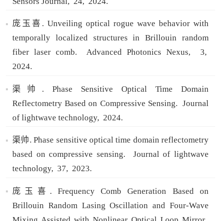
Sensors Journal,
24,
2024.
庞玉喜. Unveiling optical rogue wave behavior with
temporally localized structures in Brillouin random
fiber laser comb.
Advanced Photonics Nexus,
3,
2024.
渠帅. Phase Sensitive Optical Time Domain
Reflectometry Based on Compressive Sensing.
Journal
of lightwave technology,
2024.
渠帅. Phase sensitive optical time domain reflectometry
based on compressive sensing.
Journal of lightwave
technology,
37,
2023.
庞玉喜. Frequency Comb Generation Based on
Brillouin Random Lasing Oscillation and Four-Wave
Mixing Assisted with Nonlinear Optical Loop Mirror.