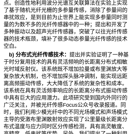
点。创造性地利用波分光谱互关联算法在实验上实现
了基于随机光纤光栅的多参量传感，消除了参量间的
串扰效应，是到目前为止世界上能实现多参量同时测
量的为数不多的光纤传感器中的一种；提出和开发了
多种振动以及超声光纤传感器，突破了以往光纤传感
器的技术瓶颈，填补了很多动态参量光纤传感的技术
空白。
b)
分布式光纤传感技术：
提出并实验证明了一种基
于时分复用技术的具有灵活频响的长距离分布式相敏
光时域反射仪。该系统既不增加拉曼或布里渊放大等
复杂放大机制，也不增加探头脉冲调制，能实现远距
离高频振动传感，大大降低了系统的复杂性和成本。
该系统在具有灵活频率响应的长距离分布式振动传感
中具有巨大的应用潜力。此项研究受到国内外同行的
广泛关注，并被光纤传感
Focus
公众号收录报道。同
时，我们利用少模光纤中的不同光场模式和声场模式
主导的受激布里渊散射效应实现了公里量级长距离分
布式温度与应力同时区分传感检测，具有高灵敏度、
高精度、低串扰等优势。另外，我们提出了一种利用