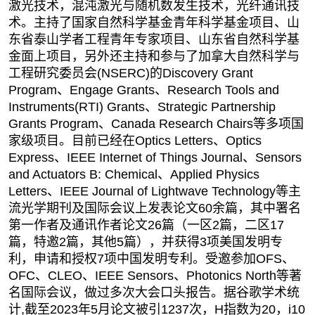
激光技术，混沌激光与随机数发生技术，光纤通讯技
术。主持了国家自然科学基金青年科学基金项目、山
东省泰山学者工程青年专家项目、山东省自然科学基
金面上项目，另外还主持和参与了加拿大自然科学与
工程研究委员会
(NSERC)
的
Discovery Grant
Program
、
Engage Grants
、
Research Tools and
Instruments(RTI) Grants
、
Strategic Partnership
Grants Program
、
Canada Research Chairs
等多项国
家级项目。目前已经在
Optics Letters
、
Optics
Express
、
IEEE Internet of Things Journal
、
Sensors
and Actuators B: Chemical
、
Applied Physics
Letters
、
IEEE Journal of Lightwave Technology
等主
流光学期刊及国际会议上发表论文
60
余篇，其中署名
第一作者及通讯作者论文
26
篇（一区
2
篇，二区
17
篇，特邀
2
篇，其他
5
篇），并获得
3
项美国发明专
利，申请和授权
7
项中国发明专利。受邀参加
OFS
、
OFC
、
CLEO
、
IEEE Sensors
、
Photonics North
等著
名国际会议，做过多次大会口头报告。据谷歌学术统
计
,
截至
2023
年
5
月论文被引
1237
次，
H
指数为
20
，
i10