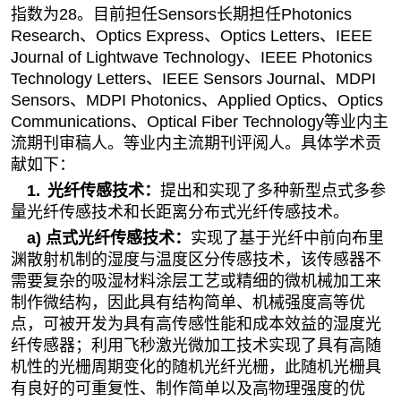
指数为
28
。目前担任
Sensors
长期担任
Photonics
Research
、
Optics Express
、
Optics Letters
、
IEEE
Journal of Lightwave Technology
、
IEEE Photonics
Technology Letters
、
IEEE Sensors Journal
、
MDPI
Sensors
、
MDPI Photonics
、
Applied Optics
、
Optics
Communications
、
Optical Fiber Technology
等业内主
流期刊审稿人。等业内主流期刊评阅人。具体学术贡
献如下：
1.
光纤传感技术
：
提出和实现了多种新型点式多参
量光纤传感技术和长距离分布式光纤传感技术。
a)
点式光纤传感技术
：
实现了基于光纤中前向布里
渊散射机制的湿度与温度区分传感技术，该传感器不
需要复杂的吸湿材料涂层工艺或精细的微机械加工来
制作微结构，因此具有结构简单、机械强度高等优
点，可被开发为具有高传感性能和成本效益的湿度光
纤传感器；利用飞秒激光微加工技术实现了具有高随
机性的光栅周期变化的随机光纤光栅，此随机光栅具
有良好的可重复性、制作简单以及高物理强度的优