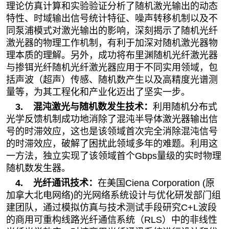
理论仿真计算和实验验证分析了随机激光输出的动态
特性、时域输出信号统计特征、噪声转移机制以及不
同泵浦模式对激光输出的影响，深刻揭示了随机光纤
激光器的物理工作机制，有利于加深对随机激光器物
理本质的理解。另外，成功将布里渊随机光纤激光器
与掺铒光纤随机光纤激光器应用于不同实用领域，包
括声波（超声）传感、随机数产生以及高精度光谱测
量等，为其工程化和产业化迈出了坚实一步。
3.
混沌激光与随机数发生技术
：
利用随机分布式
光学反馈机制成功地消除了混沌半导体激光器输出信
号的时滞效应，这也是该领域首次完全消除混沌信号
的时滞效应，破解了困扰此领域多年的难题。利用这
一方法，独立实现了该领域首个
Gbps
量级的实时物理
随机数发生器。
4.
光纤通讯技术
：
在美国
Ciena Corporation (
原
加拿大北电网络
)
的光网络系统设计与优化研发部门组
建团队，通过模拟仿真与技术测试手段研究
C+L
波段
的商用可重构线路光纤通信系统（
RLS
）中的非线性