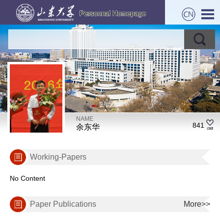
NAME
841
余东华
Working-Papers
No Content
Paper Publications
More>>