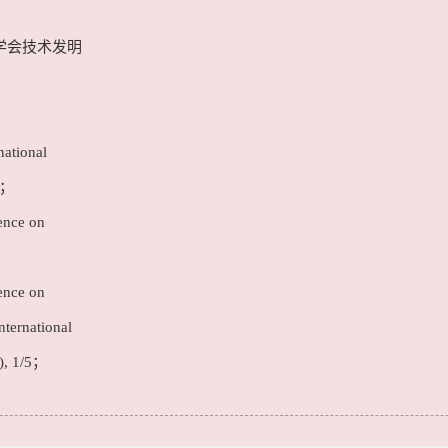
学会技术发明
national
4；
ence on
ence on
nternational
), 1/5；