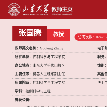
张国腾
教授
访问次数：
02423
教师英文名称：
Guoteng Zhang
电子
所在单位：
控制科学与工程学院
职务
办公地点：
山东大学千佛山校区
性别
主要任职：
机器人工程系副主任
其他
所属院系：
控制科学与工程学院
博士
学科：
控制科学与工程
曾获荣誉: