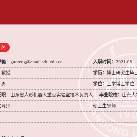
2
次
邮箱：
guoteng@email.sdu.edu.cn
入职时间：
2021-08
：
教授
学历：
博士研究生毕
：
男
学位：
工学博士学位
任职：
山东省人形机器人重点实验室技术负责人
毕业院校：
山东大
生导师
硕士生导师