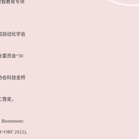
数智教育专项
国自动化学会
委员会“30
协会科技金桥
二等奖，
 Biomimetic
IR+ORF 2022),