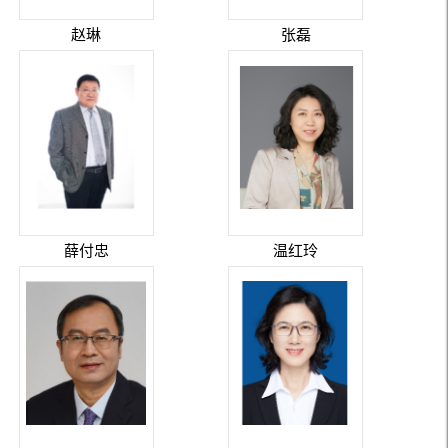
赵琳
张磊
薛付忠
温红玲