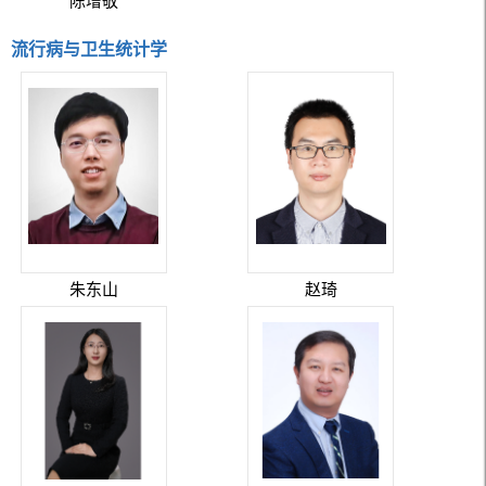
陈增敬
流行病与卫生统计学
朱东山
赵琦