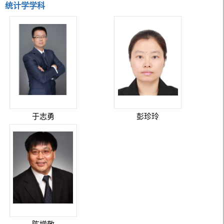
统计学学科
于志勇
彭珍玲