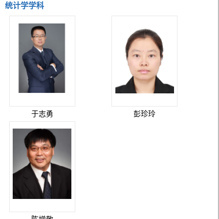
统计学学科
于志勇
彭珍玲