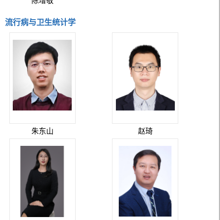
陈增敬
流行病与卫生统计学
朱东山
赵琦