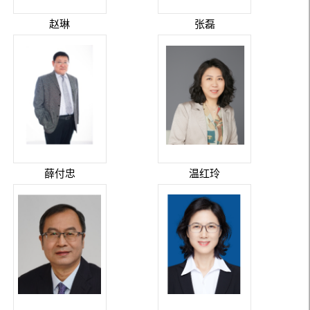
赵琳
张磊
薛付忠
温红玲