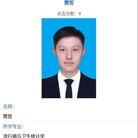
樊哲
点击次数：
8
名称：
樊哲
所学专业：
流行病与卫生统计学