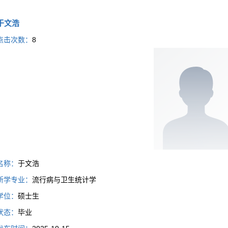
于文浩
点击次数：
8
名称：
于文浩
所学专业：
流行病与卫生统计学
学位：
硕士生
状态：
毕业