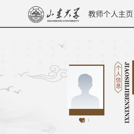
教师个人主页
个
人
信
息
1