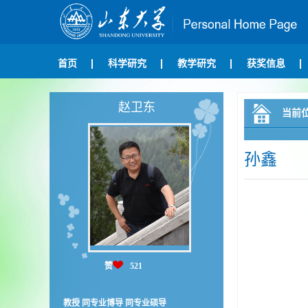
首页
科学研究
教学研究
获奖信息
赵卫东
当前
孙鑫
赞
521
教授 同专业博导 同专业硕导