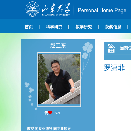
首页
科学研究
教学研究
获奖信息
赵卫东
当前
罗潇菲
赞
521
教授 同专业博导 同专业硕导