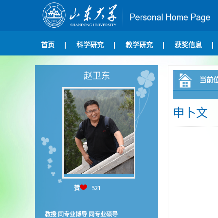
首页
科学研究
教学研究
获奖信息
赵卫东
当前
申卜文
赞
521
教授 同专业博导 同专业硕导