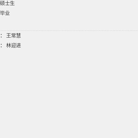
硕士生
毕业
：
王常慧
：
林迎进