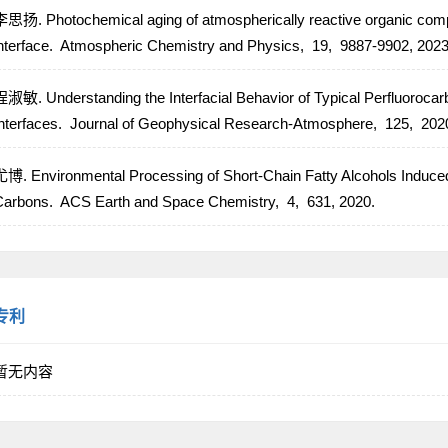
思扬. Photochemical aging of atmospherically reactive organic comp
nterface.
Atmospheric Chemistry and Physics,
19,
9887-9902,
2023
淑敏. Understanding the Interfacial Behavior of Typical Perfluorocar
nterfaces.
Journal of Geophysical Research-Atmosphere,
125,
202
博. Environmental Processing of Short-Chain Fatty Alcohols Induce
Carbons.
ACS Earth and Space Chemistry,
4,
631,
2020.
专利
暂无内容