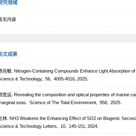
研究领域
暂无内容
论文成果
兆敏. Nitrogen-Containing Compounds Enhance Light Absorption of
cience & Technology,
56,
4005-4016,
2025.
宽运. Revealing the composition and optical properties of marine ca
arginal seas.
Science of The Total Environment,
958,
2025.
林. NH3 Weakens the Enhancing Effect of SO2 on Biogenic Seconda
cience & Technology Letters,
10,
145-151,
2024.