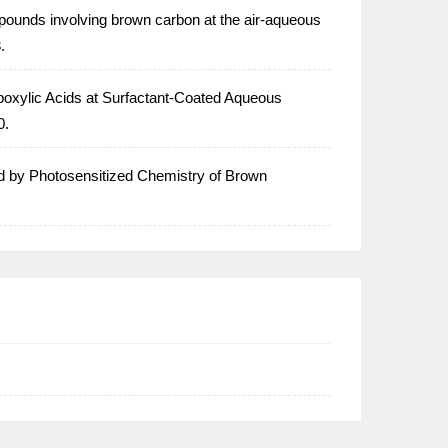
ounds involving brown carbon at the air-aqueous
.
boxylic Acids at Surfactant-Coated Aqueous
0.
d by Photosensitized Chemistry of Brown