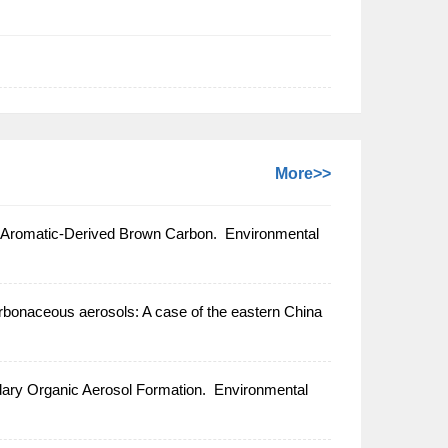
More>>
 Aromatic-Derived Brown Carbon.
Environmental
rbonaceous aerosols: A case of the eastern China
ry Organic Aerosol Formation.
Environmental