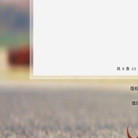
共 0 条 1/1
版
值