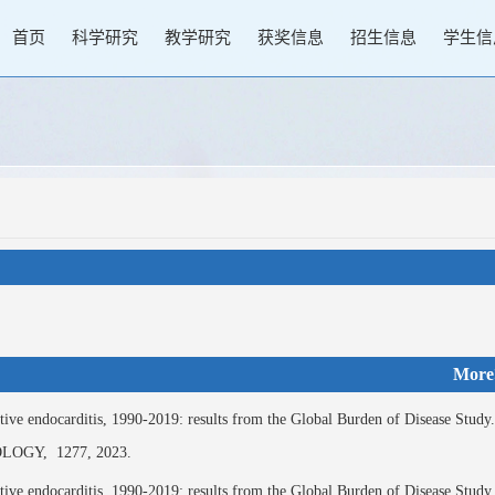
首页
科学研究
教学研究
获奖信息
招生信息
学生信
More
ve endocarditis, 1990-2019: results from the Global Burden of Disease Study
OLOGY,
1277,
2023.
ve endocarditis, 1990-2019: results from the Global Burden of Disease Study