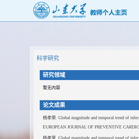
科学研究
研究领域
暂无内容
论文成果
杨孝荣. Global magnitude and temporal trend of infecti
EUROPEAN JOURNAL OF PREVENTIVE CARDI
杨孝荣. Global magnitude and temporal trend of infecti