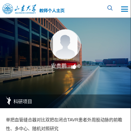
安贵鹏
0
科研项目
单把血管缝合器对比双把在闭合TAVR患者外周股动脉的前瞻
性、多中心、随机对照研究