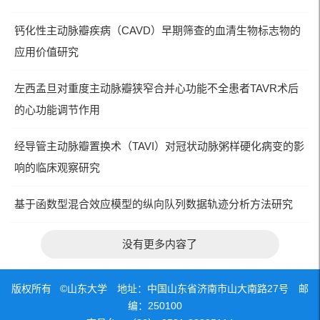
钙化性主动脉瓣疾病（CAVD）早期筛查的血清生物标志物的
应用价值研究
左西孟旦对重度主动脉瓣狭窄合并心功能不全患者TAVR术后
的心功能调节作用
经导管主动脉瓣置换术（TAVI）对冠状动脉粥样硬化病变的影
响的临床观察研究
基于函数型混合效应模型的纵向队列数据轨迹分析方法研究
没有更多内容了
版权所有 ©山东大学 地址：中国山东省济南市山大南路27号 邮
编：250100