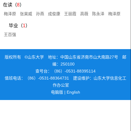
在读（
8
）
梅泽原
张昊威
孙燕
成俊康
王丽霞
高薇
陈永泽
梅泽原
毕业（
1
）
王百强
版权所有 ©山东大学 地址：中国山东省济南市山大南路27号 邮
编：250100
查号台：（86）-0531-88395114
值班电话：（86）-0531-88364731 建设维护：山东大学信息化工
作办公室
电脑版
|
English