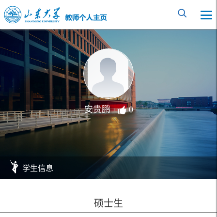
安贵鹏
0
学生信息
硕士生