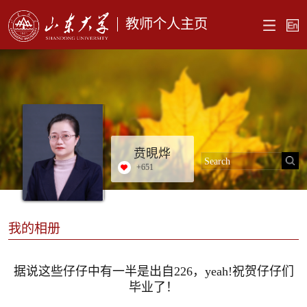
教师个人主页
贲晛烨
+
651
我的相册
据说这些仔仔中有一半是出自226，yeah!祝贺仔仔们
毕业了！