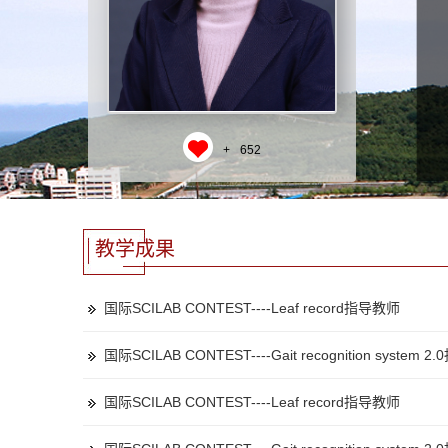
+
652
教学成果
国际SCILAB CONTEST----Leaf record指导教师
国际SCILAB CONTEST----Gait recognition system 
国际SCILAB CONTEST----Leaf record指导教师