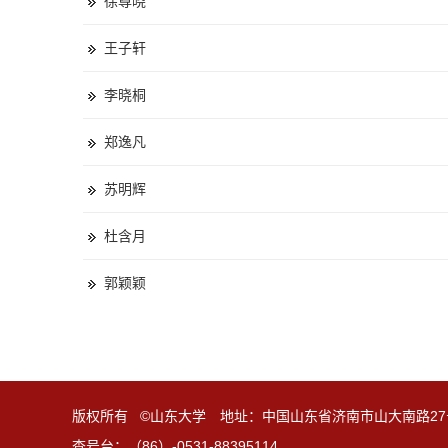
徐尊晓
王子轩
李晓桐
郑逸凡
苏明辉
杜含月
郭颖颖
版权所有 ©山东大学 地址：中国山东省济南市山大南路27
查号台：（86）-0531-88395114