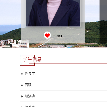
+
651
学生信息
许良宇
石硕
赵淇涛