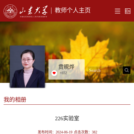
教师个人主页
贲晛烨
+
652
我的相册
226实验室
发布时间：2024-06-19
点击次数：
382