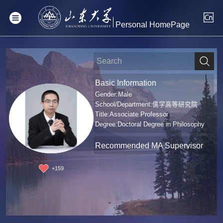
Personal HomePage
Basic Information
Gender:Male
School/Department:儒学高等研究院
Title:Associate Professor
Degree:Doctoral Degree in Philosophy
Recommended MA Supervisor
+
159