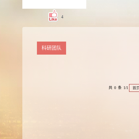
4
科研团队
共 0 条 1/1
首