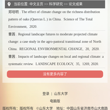
当前位置:
中文主页
>>
科学研究
>>
论文成果
郑培明 . The effect of climate change on the richness distribution
pattern of oaks (Quercus L.) in China. Science of The Total
Environment, 2020.
曹茜 . Regional landscape futures to moderate projected climate
change: a case study in the agro-pastoral transitional zone of North
China. REGIONAL ENVIRONMENTAL CHANGE, 20, 2020.
曹茜 . Impacts of landscape changes on local and regional climate: a
systematic review. LANDSCAPE ECOLOGY, 35, 1269, 2020.
没有更多内容了
登录
|
山东大学
电脑版
版权所有：版权所有 ©山东大学 地址：中国山东省济南市山大南路