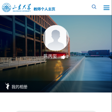
陈丙玺
2
我的相册