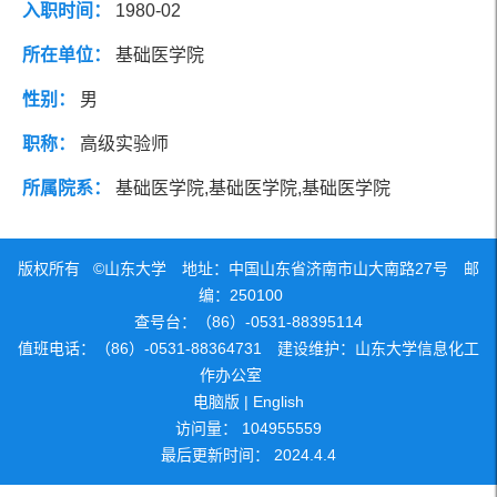
入职时间：
1980-02
社会兼职
研究方向
所在单位：
基础医学院
性别：
男
团队成员
职称：
高级实验师
所属院系：
基础医学院,基础医学院,基础医学院
版权所有 ©山东大学 地址：中国山东省济南市山大南路27号 邮
编：250100
查号台：（86）-0531-88395114
值班电话：（86）-0531-88364731 建设维护：山东大学信息化工
作办公室
电脑版
|
English
访问量：
104955559
最后更新时间：
2024
.
4
.
4