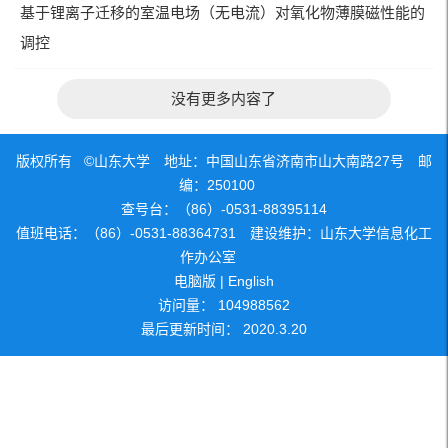
基于锂离子迁移的室温电场（无电流）对氧化物薄膜磁性能的
调控
没有更多内容了
版权所有 ©山东大学 地址：中国山东省济南市山大南路27号 邮
编：250100
查号台：（86）-0531-88395114
值班电话：（86）-0531-88364731 建设维护：山东大学信息化工
作办公室
电脑版
|
English
访问量：
104988562
最后更新时间：
2020
.
3
.
20