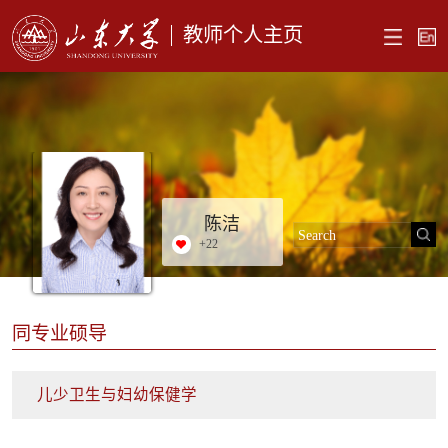
教师个人主页
陈洁
+
22
同专业硕导
儿少卫生与妇幼保健学