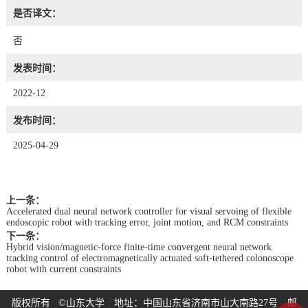
是否译文：
否
发表时间：
2022-12
发布时间：
2025-04-29
上一条：
Accelerated dual neural network controller for visual servoing of flexible
endoscopic robot with tracking error, joint motion, and RCM constraints
下一条：
Hybrid vision/magnetic-force finite-time convergent neural network
tracking control of electromagnetically actuated soft-tethered colonoscope
robot with current constraints
版权所有 ©山东大学 地址：中国山东省济南市山大南路27号 邮