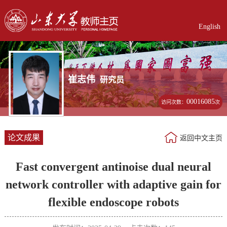
English
崔志伟
研究员
00016085
访问次数：
次
论文成果
返回中文主页
Fast convergent antinoise dual neural
network controller with adaptive gain for
flexible endoscope robots