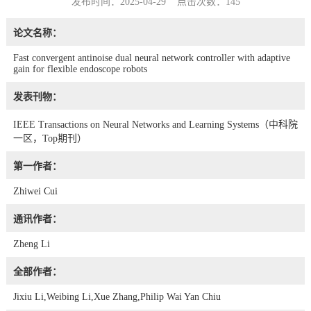
发布时间：2025-04-29 点击次数：
145
论文名称：
Fast convergent antinoise dual neural network controller with adaptive
gain for flexible endoscope robots
发表刊物：
IEEE Transactions on Neural Networks and Learning Systems（中科院
一区，Top期刊）
第一作者：
Zhiwei Cui
通讯作者：
Zheng Li
全部作者：
Jixiu Li,Weibing Li,Xue Zhang,Philip Wai Yan Chiu