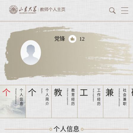
党锋
12
个
个
教
工
兼
Personal information
个
Profile
个
Education experience
教
Work experience
工
Professional affiliations
社
人
人
育
作
会
信
简
经
经
兼
息
介
历
历
职
个人信息