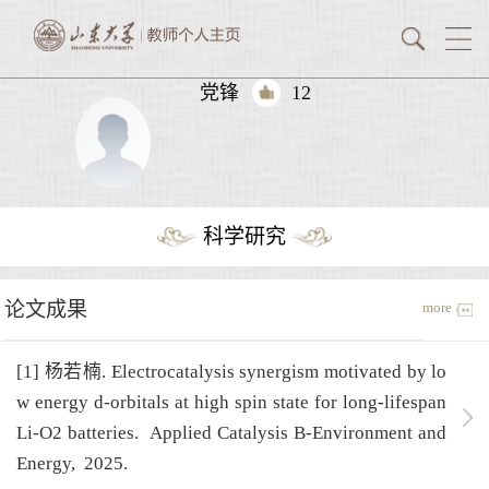
党锋
12
科学研究
论文成果
more
[1] 杨若楠. Electrocatalysis synergism motivated by lo
w energy d-orbitals at high spin state for long-lifespan
Li-O2 batteries.
Applied Catalysis B-Environment and
Energy,
2025.