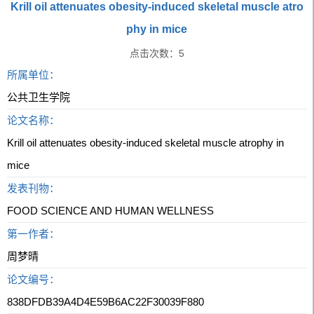
Krill oil attenuates obesity-induced skeletal muscle atro
phy in mice
点击次数：
5
所属单位：
公共卫生学院
论文名称：
Krill oil attenuates obesity-induced skeletal muscle atrophy in
mice
发表刊物：
FOOD SCIENCE AND HUMAN WELLNESS
第一作者：
周梦晴
论文编号：
838DFDB39A4D4E59B6AC22F30039F880