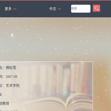
`
更多
中文
名：
傅松雪
间：
2007-09
位：
艺术学院
女
副教授