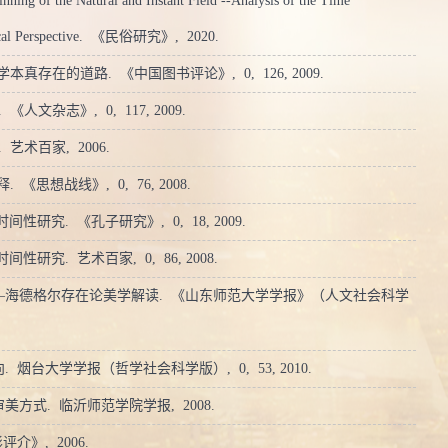
ing of the Natural and Instant Field --Analysis of the Time
al Perspective.
《民俗研究》,
2020.
文艺学本真存在的道路.
《中国图书评论》,
0,
126,
2009.
.
《人文杂志》,
0,
117,
2009.
.
艺术百家,
2006.
释.
《思想战线》,
0,
76,
2008.
的时间性研究.
《孔子研究》,
0,
18,
2009.
的时间性研究.
艺术百家,
0,
86,
2008.
成——海德格尔存在论美学解读.
《山东师范大学学报》（人文社会科学
向.
烟台大学学报（哲学社会科学版）,
0,
53,
2010.
审美方式.
临沂师范学院学报,
2008.
评介》,
2006.