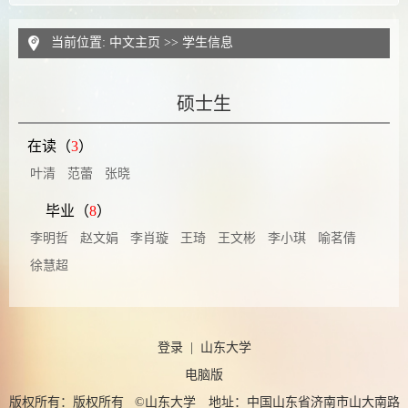
当前位置:
中文主页
>>
学生信息
硕士生
在读（
3
）
叶清
范蕾
张晓
毕业（
8
）
李明哲
赵文娟
李肖璇
王琦
王文彬
李小琪
喻茗倩
徐慧超
登录
|
山东大学
电脑版
版权所有：版权所有 ©山东大学 地址：中国山东省济南市山大南路